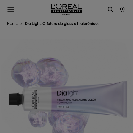
L'Oréal Professionnel Paris
Site Menu
Stor
Home
>
Dia Light: O futuro do gloss é hialurónico.