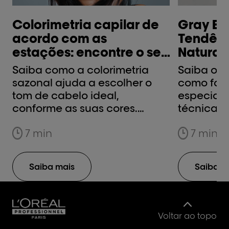
Colorimetria capilar de
Gray Bl
acordo com as
Tendênc
estações: encontre o seu
Naturais
tom ideal
Saiba como a colorimetria
Saiba o q
sazonal ajuda a escolher o
como faze
tom de cabelo ideal,
especiali
conforme as suas cores.
técnicas 
Primavera, verão, outono ou
passo com
7 min
7 min
inverno. Encontre o seu tom!
Profession
Saiba mais
Saiba m
Voltar ao topo