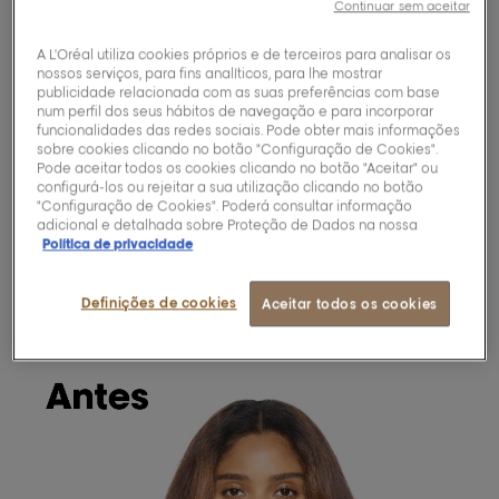
Continuar sem aceitar
2x mais hidratação**, cor 82% mais glossy*.
• Preserva a integridade do córtex.
A L'Oréal utiliza cookies próprios e de terceiros para analisar os
• Fortalece o cabelo após a descoloração,
nossos serviços, para fins analíticos, para lhe mostrar
3x menos quebra***.
publicidade relacionada com as suas preferências com base
• Personalização ilimitada da cor: 68 tons + 3
num perfil dos seus hábitos de navegação e para incorporar
funcionalidades das redes sociais. Pode obter mais informações
reveladores.
sobre cookies clicando no botão "Configuração de Cookies".
Pode aceitar todos os cookies clicando no botão "Aceitar" ou
configurá-los ou rejeitar a sua utilização clicando no botão
Descubra a ciência
"Configuração de Cookies". Poderá consultar informação
adicional e detalhada sobre Proteção de Dados na nossa
Política de privacidade
*Teste instrumental.
**Teste instrumental em cabelos naturais.
***Teste instrumental em cabelos com descoloração.
Definições de cookies
Aceitar todos os cookies