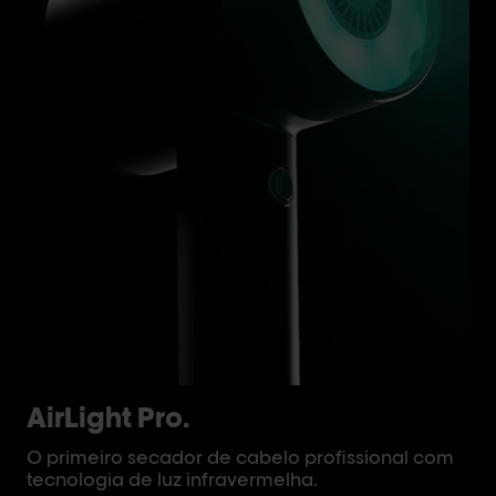
AirLight Pro.
My
O primeiro secador de cabelo profissional com
A 
tecnologia de luz infravermelha.
at