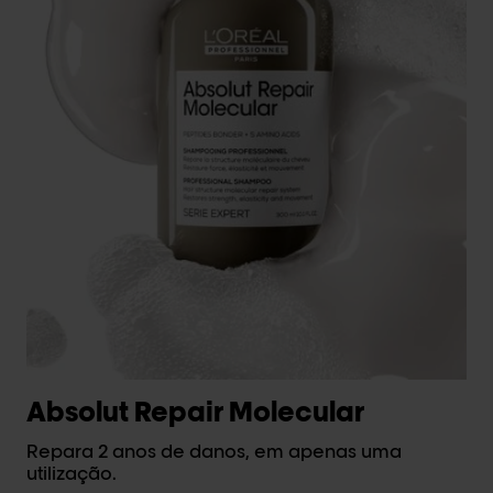
Absolut Repair Molecular
M
Repara 2 anos de danos, em apenas uma
Ev
utilização.
per