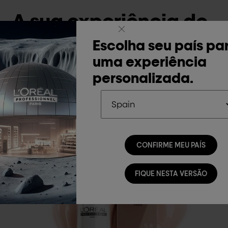
A sua experiência de
cor de qualidade
Escolha seu país pa
Escolha seu país pa
superior.
uma experiência
uma experiência
personalizada.
personalizada.
CONFIRME MEU PAÍS
CONFIRME MEU PAÍS
FIQUE NESTA VERSÃO
FIQUE NESTA VERSÃO