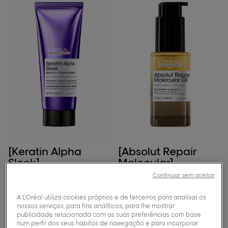
[Keratin Alpha
[Absolut Repair
Sleek]
Molecular]
Tratamento
Óleo bifásico
Continuar sem aceitar
profissional
profissional para
antifrizz Smooth
cabelo danificado
A L'Oréal utiliza cookies próprios e de terceiros para analisar os
Transformer
nossos serviços, para fins analíticos, para lhe mostrar
Agite para brilhar.
publicidade relacionada com as suas preferências com base
Reconstrói a estrutura
Transforma o cabelo:
num perfil dos seus hábitos de navegação e para incorporar