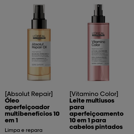
[Absolut Repair]
[Vitamino Color]
Óleo
Leite multiusos
aperfeiçoador
para
multibenefícios 10
aperfeiçoamento
em 1
10 em 1 para
cabelos pintados
Limpa e repara