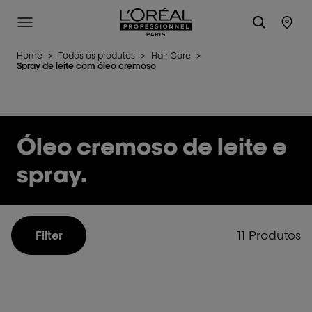
L'Oréal Professionnel Paris
Site Menu
Stor
Home
>
Todos os produtos
>
Hair Care
>
Spray de leite com óleo cremoso
Óleo cremoso de leite e
spray.
11 Produtos
Filter