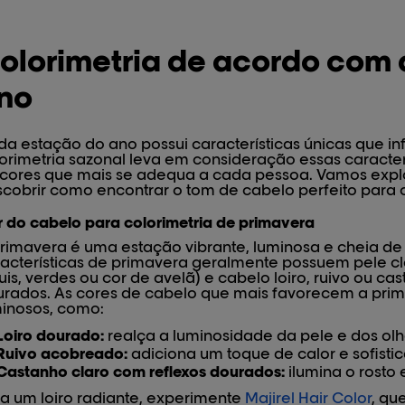
olorimetria de acordo com 
no
a estação do ano possui características únicas que in
orimetria sazonal leva em consideração essas caracter
cores que mais se adequa a cada pessoa. Vamos explo
cobrir como encontrar o tom de cabelo perfeito para
 do cabelo para colorimetria de primavera
rimavera é uma estação vibrante, luminosa e cheia de
acterísticas de primavera geralmente possuem pele cl
uis, verdes ou cor de avelã) e cabelo loiro, ruivo ou c
rados. As cores de cabelo que mais favorecem a prim
minosos, como:
Loiro dourado:
realça a luminosidade da pele e dos olh
Ruivo acobreado:
adiciona um toque de calor e sofisti
Castanho claro com reflexos dourados:
ilumina o rosto 
a um loiro radiante, experimente
Majirel Hair Color
, qu