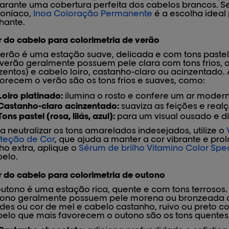
arante uma cobertura perfeita dos cabelos brancos.
oníaco,
Inoa Coloração Permanente
é a escolha ideal
lhante.
 do cabelo para colorimetria de verão
erão é uma estação suave, delicada e com tons pastel
verão geralmente possuem pele clara com tons frios, ol
zentos) e cabelo loiro, castanho-claro ou acinzentado.
orecem o verão são os tons frios e suaves, como:
Loiro platinado:
ilumina o rosto e confere um ar moder
Castanho-claro acinzentado:
suaviza as feições e realç
Tons pastel (rosa, lilás, azul):
para um visual ousado e di
a neutralizar os tons amarelados indesejados, utilize o
teção de Cor
, que ajuda a manter a cor vibrante e pro
lho extra, aplique o
Sérum de brilho Vitamino Color Spe
elo.
 do cabelo para colorimetria de outono
utono é uma estação rica, quente e com tons terrosos.
ono geralmente possuem pele morena ou bronzeada co
des ou cor de mel e cabelo castanho, ruivo ou preto c
elo que mais favorecem o outono são os tons quentes