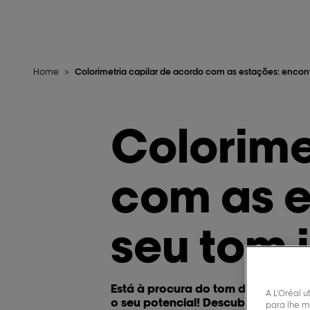
Home
>
Colorimetria capilar de acordo com as estações: encont
Colorime
com as e
seu tom 
Está à procura do tom de cabelo pe
A L'Oréal u
o seu potencial! Descubra como as
para lhe m