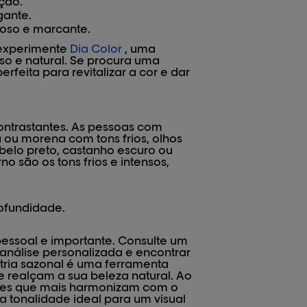
ção.
gante.
oso e marcante.
, experimente
Dia Color
, uma
so e natural. Se procura uma
erfeita para revitalizar a cor e dar
ontrastantes. As pessoas com
 ou morena com tons frios, olhos
abelo preto, castanho escuro ou
o são os tons frios e intensos,
rofundidade.
pessoal e importante. Consulte um
 análise personalizada e encontrar
etria sazonal é uma ferramenta
 realçam a sua beleza natural. Ao
ores que mais harmonizam com o
a tonalidade ideal para um visual