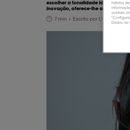
escolher a tonalidade ideal para u
hábitos de
informaçõe
inovação, oferece-lhe as ferramenta
cookies cl
"Configura
7 min
Escrito por L'Oréal Prof
Dados na 