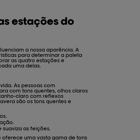
as estações do
fluenciam a nossa aparência. A
ísticas para determinar a paleta
rar as quatro estações e
 cada uma delas.
 vida. As pessoas com
ara com tons quentes, olhos claros
astanho-claro com reflexos
avera são os tons quentes e
os.
cação.
e suaviza as feições.
e oferece uma vasta gama de tons