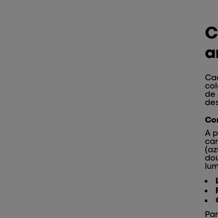
C
a
Cad
col
de 
des
Cor
A p
car
(az
dou
lu
Par