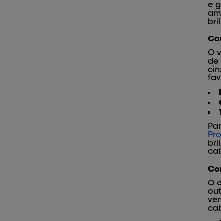
e g
am
bri
Cor
O v
de 
cin
fav
Par
Pro
bri
cab
Cor
O o
out
ver
cab