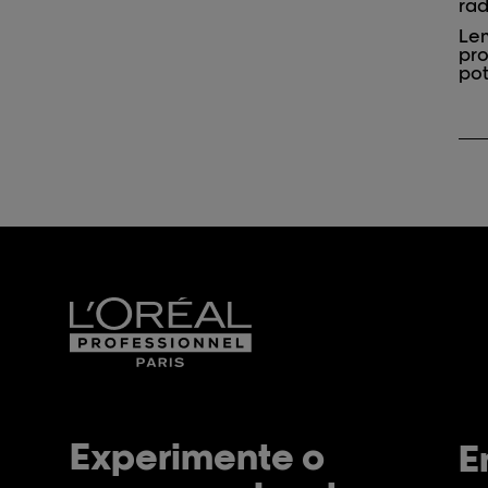
rad
Lem
pro
pot
Experimente o
E