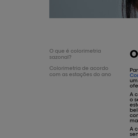
O que é colorimetria
O
sazonal?
Colorimetria de acordo
Par
com as estações do ano
Cor
um
ofe
A c
o s
est
bel
com
mas
A c
sen