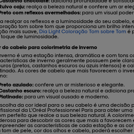
Castanho chocolate:
adiciona profundidade e sofistica
Ruivo caju:
realça a beleza natural e confere um ar ele
Preto com reflexos avermelhados:
para um visual poder
a realçar os reflexos e a luminosidade do seu cabelo
oração tom sobre tom que proporciona um brilho inten
ção mais suave,
Dia Light Coloração Tom sobre Tom
é p
toque de luminosidade.
 do cabelo para colorimetria de inverno
nverno é uma estação intensa, dramática e com tons c
acterísticas de inverno geralmente possuem pele clara
uros (pretos, castanhos escuros ou azuis intensos) e c
tinado. As cores de cabelo que mais favorecem o invern
mo:
Preto azulado:
confere um ar misterioso e elegante.
Castanho escuro:
realça a beleza natural e adiciona p
Platinado:
para um visual ousado e moderno.
scolha da cor ideal para o seu cabelo é uma decisão 
fissional da L'Oréal Professionnel Paris para obter uma
om perfeito que realce a sua beleza natural. A colorim
erosa para descobrir as cores que mais a favorecem e
preender as características de cada estação e as c
 tom de pele, cor dos olhos e cabelo, poderá escolher 