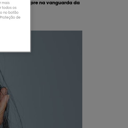
nnel Paris, sempre na vanguarda da
r mais
r todos os
ndo no botão
 Proteção de