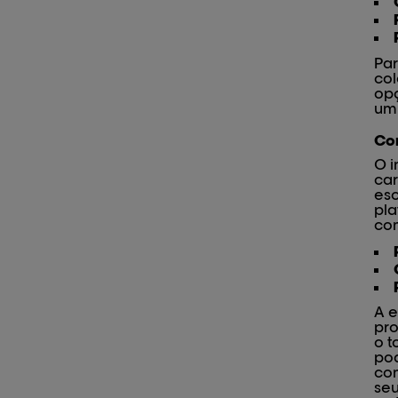
Par
col
op
um 
Cor
O i
car
esc
pla
co
A e
pro
o t
pod
com
seu