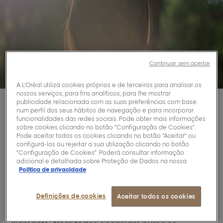
Continuar sem aceitar
A L'Oréal utiliza cookies próprios e de terceiros para analisar os
nossos serviços, para fins analíticos, para lhe mostrar
publicidade relacionada com as suas preferências com base
num perfil dos seus hábitos de navegação e para incorporar
Introduçao
funcionalidades das redes sociais. Pode obter mais informações
sobre cookies clicando no botão "Configuração de Cookies".
Pode aceitar todos os cookies clicando no botão "Aceitar" ou
configurá-los ou rejeitar a sua utilização clicando no botão
A seguir, encontrará uma lista para saber (ou não)
"Configuração de Cookies". Poderá consultar informação
se o seu rosto é redondo, seguida de outra dos
adicional e detalhada sobre Proteção de Dados na nossa
melhores penteados para rostos redondos e dos
Política de privacidade
nossos produtos preferidos de styling.
Tem um rosto redondo?
Definições de cookies
Aceitar todos os cookies
Os diferentes tipos de formatos de rosto são:
coração, redondo, oval, comprido, quadrado e