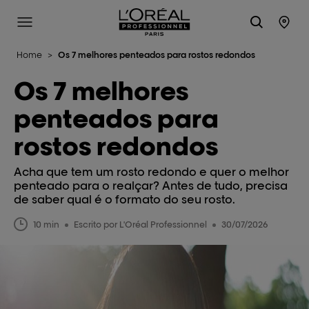
L'Oréal Professionnel Paris
Site Menu
Stor
Home
>
Os 7 melhores penteados para rostos redondos
Os 7 melhores
penteados para
rostos redondos
Acha que tem um rosto redondo e quer o melhor
penteado para o realçar? Antes de tudo, precisa
de saber qual é o formato do seu rosto.
10 min
Escrito por L'Oréal Professionnel
30/07/2026