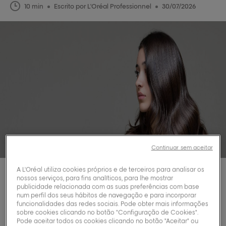
10 min
Escrito por L'Oréal Professionnel
30/07/2026
Continuar sem aceitar
A L'Oréal utiliza cookies próprios e de terceiros para analisar os
nossos serviços, para fins analíticos, para lhe mostrar
Passo a passo para fazer
publicidade relacionada com as suas preferências com base
num perfil dos seus hábitos de navegação e para incorporar
funcionalidades das redes sociais. Pode obter mais informações
ondas no cabelo em
sobre cookies clicando no botão "Configuração de Cookies".
Pode aceitar todos os cookies clicando no botão "Aceitar" ou