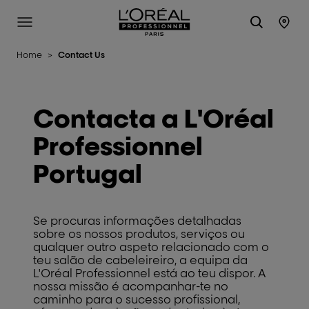
L'Oréal Professionnel Paris
Site Menu
Stor
Home
>
Contact Us
Contacta a L'Oréal
Professionnel
Portugal
Se procuras informações detalhadas
sobre os nossos produtos, serviços ou
qualquer outro aspeto relacionado com o
teu salão de cabeleireiro, a equipa da
L'Oréal Professionnel está ao teu dispor. A
nossa missão é acompanhar-te no
caminho para o sucesso profissional,