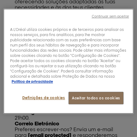
oferecendo soluções adaptadas às tuas
necessidades e às dos teus clientes.
Contacta-nos para esclarecer dúvidas ou
Continuar sem aceitar
para saber como podes fazer parte da
nossa rede de salões que fazem a
A L'Oréal utiliza cookies próprios e de terceiros para analisar os
diferença na indústria da beleza
nossos serviços, para fins analíticos, para lhe mostrar
profissional.
publicidade relacionada com as suas preferências com base
Apoio ao Cliente L'Oréal Professionnel
num perfil dos seus hábitos de navegação e para incorporar
Na L'Oréal Professionnel, sabemos que o
funcionalidades das redes sociais. Pode obter mais informações
sucesso de um salão depende da
sobre cookies clicando no botão "Configuração de Cookies".
qualidade dos produtos e do apoio certo.
Pode aceitar todos os cookies clicando no botão "Aceitar" ou
Por isso, a equipa da
L’Oréal de apoio ao
configurá-los ou rejeitar a sua utilização clicando no botão
cliente
está pronta para te ajudar de forma
"Configuração de Cookies". Poderá consultar informação
rápida e personalizada.
adicional e detalhada sobre Proteção de Dados na nossa
Política de privacidade
Linha de Apoio ao Cliente
Liga para o
contacto da L’Oréal
900 813
020
, onde os nossos especialistas terão
Definições de cookies
Aceitar todos os cookies
todo o gosto em atender-te no seguinte
horário:
-
De segunda a sexta-feira
: das 9h00 às
21h00.
Correio Eletrónico
Preferes escrever-nos? Envia um e-mail
para
[email protected]
e responderemos