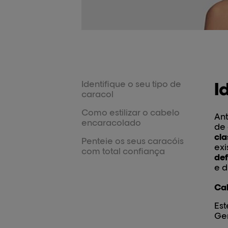
Identifique o seu tipo de
I
caracol
Como estilizar o cabelo
Ant
encaracolado
de
cla
Penteie os seus caracóis
ex
com total confiança
def
e d
Cab
Est
Ger