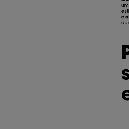
u
est
e a
ade