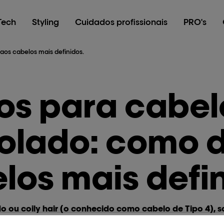
Tech
Styling
Cuidados profissionais
PRO's
os cabelos mais definidos.
os para cabel
olado: como d
los mais defin
 ou coily hair (o conhecido como cabelo de Tipo 4), s
eciais. Dito isto, na hora de criar penteados para c