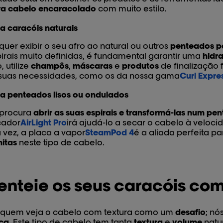
ra cabelo encaracolado
com muito estilo.
a caracóis naturais
quer exibir o seu afro ao natural ou outros
penteados p
irais muito definidas, é fundamental garantir uma
hidra
o, utilize
champôs
,
máscaras
e
produtos
de finalização
 suas necessidades, como os da nossa gama
Curl Expre
a penteados lisos ou ondulados
 procura
abrir as suas espirais e transformá-las num pen
cador
AirLight Pro
irá ajudá-lo a secar o cabelo à veloci
 vez, a placa a vapor
SteamPod 4
é a aliada perfeita p
itas
neste tipo de cabelo.
enteie os seus caracóis com
 quem veja o cabelo com textura como um
desafio
; n
ica
. Este tipo de cabelo tem tanta
textura
e
volume
natu