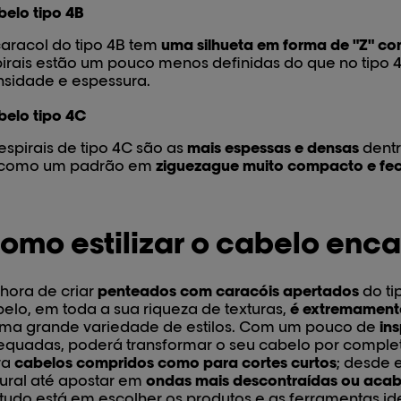
elo tipo 4B
aracol do tipo 4B tem
uma silhueta em forma de "Z" c
irais estão um pouco menos definidas do que no tipo
sidade e espessura.
elo tipo 4C
espirais de tipo 4C são as
mais espessas e densas
dentr
 como um padrão em
ziguezague muito compacto e fe
omo estilizar o cabelo enc
hora de criar
penteados com caracóis apertados
do ti
elo, em toda a sua riqueza de texturas,
é extremamente 
uma grande variedade de estilos. Com um pouco de
in
quadas, poderá transformar o seu cabelo por completo
ra
cabelos compridos como para cortes curtos
; desde 
ural até apostar em
ondas mais descontraídas ou acab
tudo está em escolher os produtos e as ferramentas id