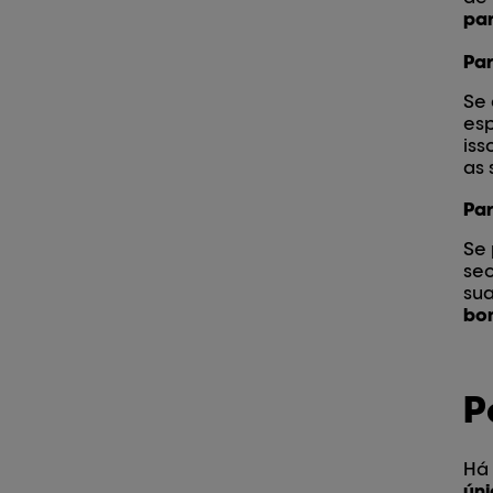
pa
Par
Se 
esp
iss
as
Par
Se
se
sua
bon
P
Há
ún