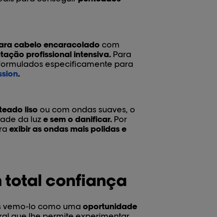
ara cabelo encaracolado
com
tação profissional intensiva.
Para
 formulados especificamente para
ssion
.
teado liso
ou com ondas suaves, o
dade da luz
e sem o danificar.
Por
ara
exibir as ondas mais polidas e
 total confiança
ós vemo-lo como uma
oportunidade
ral que lhe permite experimentar