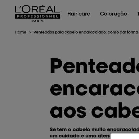
L'Oréal Professionnel Paris
Hair care
Coloração
Home
>
Penteados para cabelo encaracolado: como dar forma a
Pentead
encarac
aos cabe
Se tem o cabelo muito encaracolado
um cuidado e uma atenção muito esp