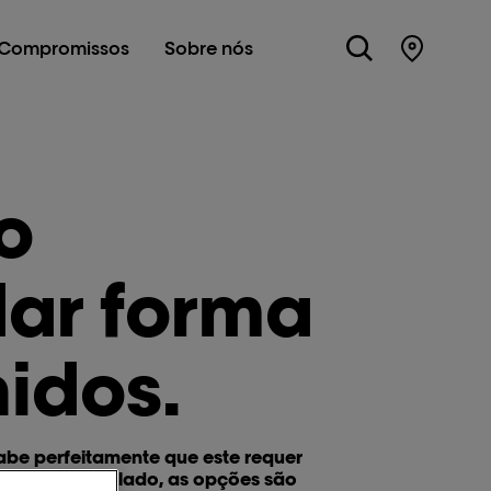
Compromissos
Sobre nós
Store Lo
o
ar forma
idos.
abe perfeitamente que este requer
abelo encaracolado, as opções são