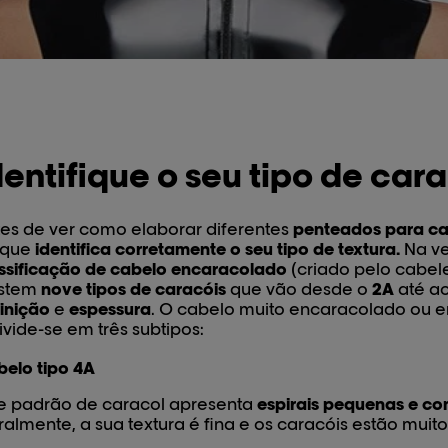
dentifique o seu tipo de car
es de ver como elaborar diferentes
penteados para c
 que
identifica corretamente o seu tipo de textura.
Na ve
ssificação de cabelo encaracolado
(criado pelo cabele
istem
nove tipos de caracóis
que vão desde o
2A
até a
inição
e
espessura
. O cabelo muito encaracolado ou em
ivide-se em três subtipos:
elo tipo 4A
e padrão de caracol apresenta
espirais pequenas e co
almente, a sua textura é fina e os caracóis estão muito