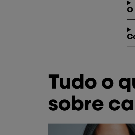
O 
C
Tudo o q
sobre ca