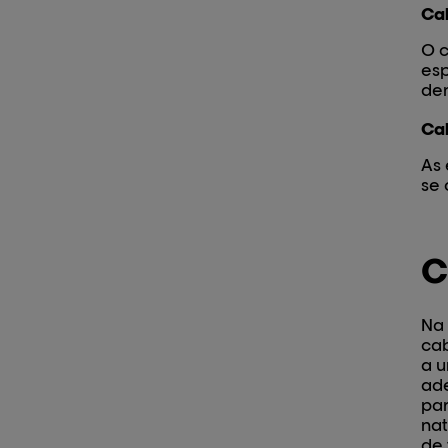
Cab
O c
esp
den
Cab
As 
se
C
Na 
cab
a 
ade
pa
nat
de 