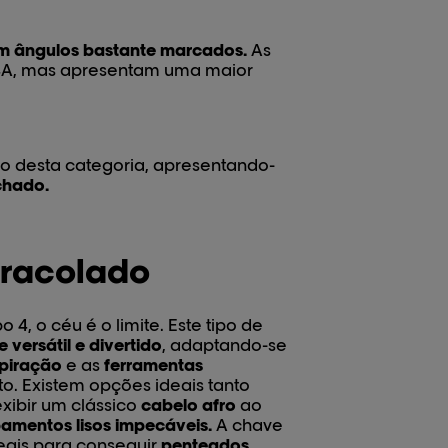
om ângulos bastante marcados.
As
 4A, mas apresentam uma maior
o desta categoria, apresentando-
chado.
aracolado
po 4, o céu é o limite. Este tipo de
versátil e divertido
, adaptando-se
spiração
e as
ferramentas
. Existem opções ideais tanto
exibir um clássico
cabelo afro
ao
amentos lisos impecáveis.
A chave
eais para conseguir
penteados