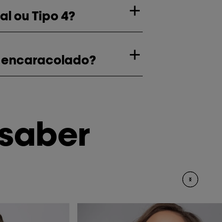
l ou Tipo 4?
o encaracolado?
 saber