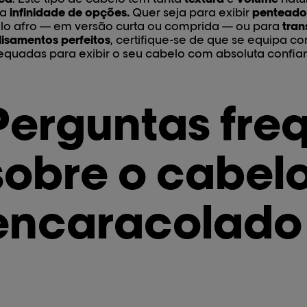
ma
infinidade de opções.
Quer seja para exibir
penteado
ilo afro — em versão curta ou comprida — ou para
tran
lisamentos perfeitos
, certifique-se de que se equipa c
quadas para exibir o seu cabelo com absoluta confia
Perguntas fre
sobre o cabel
encaracolado