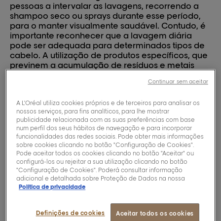
pessoas a intervalar as lavagens, recorrendo a
shampoo seco ou sprays durante esse período,
para o manter visualmente saudável. Contudo, é
importante reconhecer que a lavagem diária
pode ser adequada para determinados tipos de
cabelo. A utilização de produtos específicos, que
previnem a acumulação de resíduos e metais
presentes na água, a lavagem com água morna
Continuar sem aceitar
e a moderação na utilização de secadores e
placas de alisamento, poderá tornar a lavagem
A L'Oréal utiliza cookies próprios e de terceiros para analisar os
diária uma prática segura para a saúde capilar.
nossos serviços, para fins analíticos, para lhe mostrar
Descubra mais sobre a frequência ideal de
publicidade relacionada com as suas preferências com base
lavagem e como cuidar do seu cabelo de forma
num perfil dos seus hábitos de navegação e para incorporar
eficaz.
funcionalidades das redes sociais. Pode obter mais informações
sobre cookies clicando no botão "Configuração de Cookies".
Pode aceitar todos os cookies clicando no botão "Aceitar" ou
configurá-los ou rejeitar a sua utilização clicando no botão
Com que frequencia se
"Configuração de Cookies". Poderá consultar informação
adicional e detalhada sobre Proteção de Dados na nossa
deve lavar o cabelo?
Política de privacidade
Definições de cookies
Aceitar todos os cookies
Alguns dos produtos da gama Metal Detox, atuam