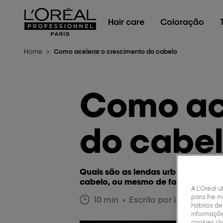
L'Oréal Professionnel Paris
Hair care
Coloração
Home
>
Como acelerar o crescimento do cabelo
Como ace
do cabe
Quais são as lendas urbanas que f
cabelo, ou mesmo de fazer o seu c
A L'Oréal u
para lhe m
10 min
Escrito por L'Oréal Pro
hábitos de
informaçõe
cookies cl