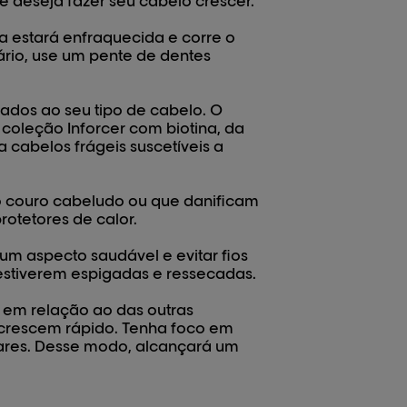
e deseja fazer seu cabelo crescer.
a estará enfraquecida e corre o
sário, use um pente de dentes
dos ao seu tipo de cabelo. O
a coleção Inforcer com biotina, da
 a cabelos frágeis suscetíveis a
 couro cabeludo ou que danificam
rotetores de calor.
m aspecto saudável e evitar fios
 estiverem espigadas e ressecadas.
em relação ao das outras
 crescem rápido. Tenha foco em
ilares. Desse modo, alcançará um