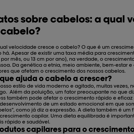
atos sobre cabelos: a qual 
 cabelo?
ual velocidade cresce o cabelo? O que é um crescimen
 há. Apesar de existir uma taxa média para crescimen
por mês, ou 13 cm por ano), na verdade, o cresciment
soa. Da genética a etnia, meio ambiente, bem-estar e e
ores que afetam o crescimento dos nossos cabelos.
que ajuda o cabelo a crescer?
osso estilo de vida moderno e agitado, muitas vezes, 
go. Além da poluição, um fator preocupante no que diz
ess também pode afetar o crescimento rápido e eficaz 
desenvolvimento de um estado emocional em que somo
elos”, como já diz a expressão. A dieta também é um f
crescimento capilar. Uma dieta equilibrada é importan
s rápido e saudável.
odutos capilares para o cresciment