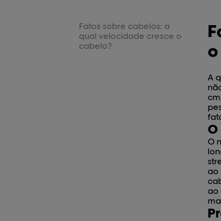
Fatos sobre cabelos: a
F
qual velocidade cresce o
cabelo?
o
A q
não
cm 
pes
fat
O 
O n
lon
str
ao 
cab
ao 
mai
Pr