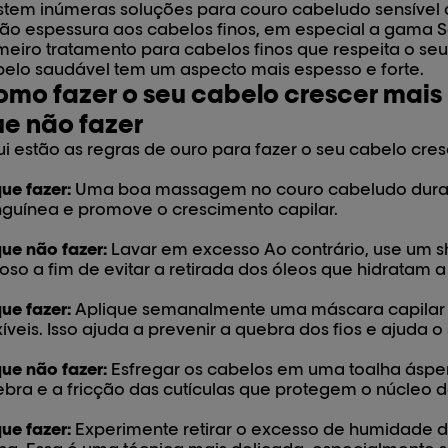
stem inúmeras soluções para couro cabeludo sensível
ão espessura aos cabelos finos, em especial
a gama Se
meiro tratamento para cabelos finos que respeita o s
elo saudável tem um aspecto mais espesso e forte.
mo fazer o seu cabelo crescer mais 
ue não fazer
i estão as regras de ouro para fazer o seu cabelo cres
ue fazer:
Uma boa massagem no couro cabeludo durant
guínea e promove o crescimento capilar.
ue não fazer:
Lavar em excesso Ao contrário, use um
oso a fim de evitar a retirada dos óleos que hidratam a 
ue fazer:
Aplique semanalmente uma máscara capilar p
xíveis. Isso ajuda a prevenir a quebra dos fios e ajuda 
ue não fazer:
Esfregar os cabelos em uma toalha ásper
bra e a fricção das cutículas que protegem o núcleo 
ue fazer:
Experimente retirar o excesso de humidade 