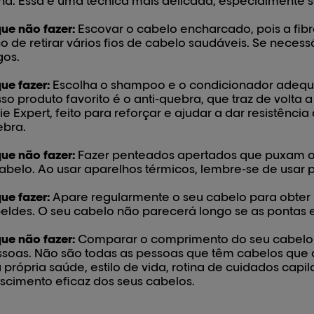
ha. Essa é uma técnica mais delicada, especialmente s
ue não fazer:
Escovar o cabelo encharcado, pois a fibr
co de retirar vários fios de cabelo saudáveis. Se neces
gos.
ue fazer:
Escolha o shampoo e o condicionador adequa
so produto favorito é o anti-quebra, que traz de volta 
ie Expert, feito para reforçar e ajudar a dar resistência
ebra.
ue não fazer:
Fazer penteados apertados que puxam o
abelo. Ao usar aparelhos térmicos, lembre-se de usar p
ue fazer:
Apare regularmente o seu cabelo para obter u
eldes. O seu cabelo não parecerá longo se as pontas
ue não fazer:
Comparar o comprimento do seu cabelo 
soas. Não são todas as pessoas que têm cabelos que
 própria saúde, estilo de vida, rotina de cuidados cap
scimento eficaz dos seus cabelos.