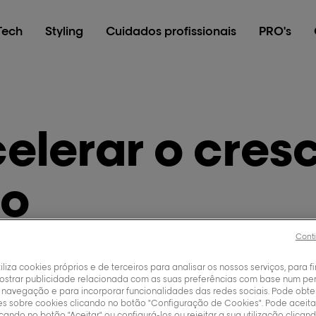
Tech
Styling
Cuidados profissionais
PRO's
lerar o cres
lo
Conti
alam sobre o crescimento do cabelo? Existem maneiras 
abelo crescer extremamente rápido? Vamos descobrir!
tiliza cookies próprios e de terceiros para analisar os nossos serviços, para fi
ostrar publicidade relacionada com as suas preferências com base num perf
fessionnel
30/07/2026
 navegação e para incorporar funcionalidades das redes sociais. Pode obte
s sobre cookies clicando no botão "Configuração de Cookies". Pode aceita
icando no botão "Aceitar" ou configurá-los ou rejeitar a sua utilização clica