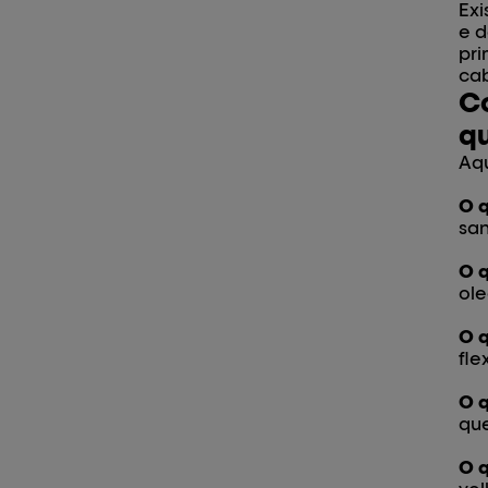
Exi
e d
pri
cab
Co
q
Aqu
O q
san
O q
ole
O q
fle
O q
que
O q