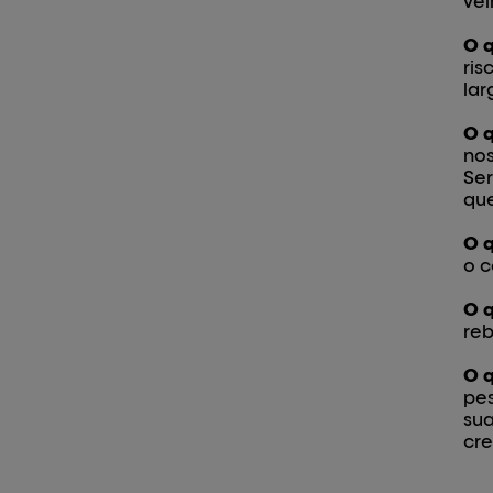
vel
O q
ris
lar
O q
nos
Ser
qu
O q
o c
O q
reb
O q
pes
sua
cre