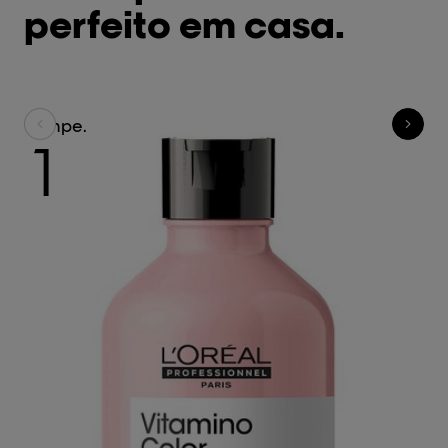
perfeito em casa.
Limpe.
C
1