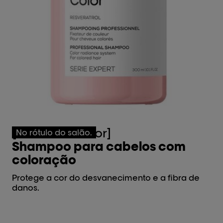
[Vitamino Color]
[
No rótulo do salão.
Shampoo para cabelos com
M
coloração
Pr
da
Protege a cor do desvanecimento e a fibra de
danos.