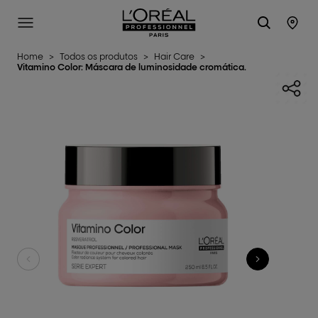
L'Oréal Professionnel Paris
SITE MENU
STO
Home
>
Todos os produtos
>
Hair Care
>
Vitamino Color: Máscara de luminosidade cromática.