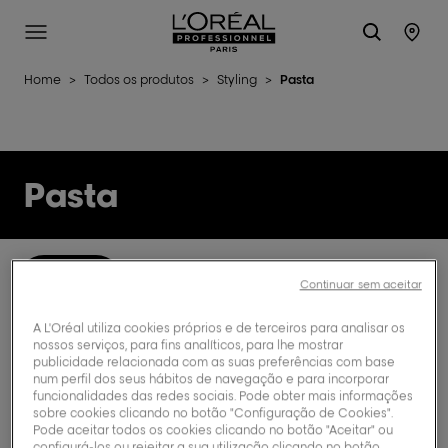
L'Oréal Professionnel Paris
Site Menu
Stor
Home
>
Todos os produtos
>
Styling
>
Pasta
Pasta
1 Produtos
Filter
Continuar sem aceitar
A L'Oréal utiliza cookies próprios e de terceiros para analisar os
nossos serviços, para fins analíticos, para lhe mostrar
publicidade relacionada com as suas preferências com base
num perfil dos seus hábitos de navegação e para incorporar
funcionalidades das redes sociais. Pode obter mais informações
sobre cookies clicando no botão "Configuração de Cookies".
Pode aceitar todos os cookies clicando no botão "Aceitar" ou
configurá-los ou rejeitar a sua utilização clicando no botão