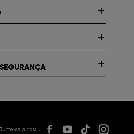
?
- SEGURANÇA
Junte-se a nós: