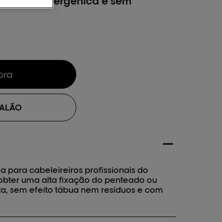
mula hipoalergénica e sem
ora
SALÃO
 para cabeleireiros profissionais do
bter uma alta fixação do penteado ou
, sem efeito tábua nem resíduos e com