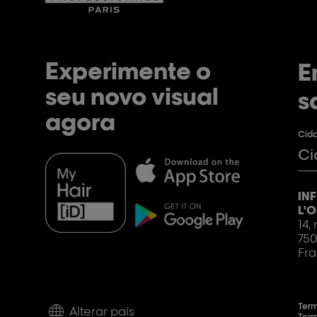
Experimente o
E
seu novo visual
s
agora
Cida
IN
L'O
14,
750
Fra
Term
Alterar país
Term