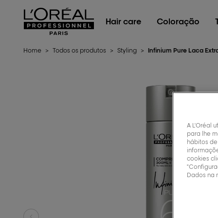
L'Oréal Professionnel Paris
Hair care
Coloração
Home
>
Todos os produtos
>
Styling
>
Infinium Pure Laca Extr
A L'Oréal u
para lhe m
hábitos de
informaçõe
cookies cl
"Configura
Dados na 