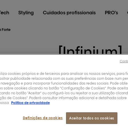
Tech
Styling
Cuidados profissionais
PRO's
a Forte
[Infinium]
Pure La
Conti
tiliza cookies próprios e de terceiros para analisar os nossos serviços, para fi
ostrar publicidade relacionada com as suas preferências com base num perf
Forte
 navegação e para incorporar funcionalidades das redes sociais. Pode obte
s sobre cookies clicando no botão "Configuração de Cookies". Pode aceita
icando no botão "Aceitar" ou configurá-los ou rejeitar a sua utilização clica
ção de Cookies". Poderá consultar informação adicional e detalhada sobre
nossa
Política de privacidade
Laca Infinium Pure ultr
Definições de cookies
Aceitar todos os cookies
uma alta fixação e um bri