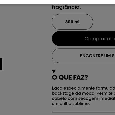
últimas tendências. Fór
fragrância.
300 ml
Comprar ag
ENCONTRE UM 
O QUE FAZ?
Laca especialmente formulada
backstage da moda. Permite o
cabelo com secagem imediata
um brilho sublime.