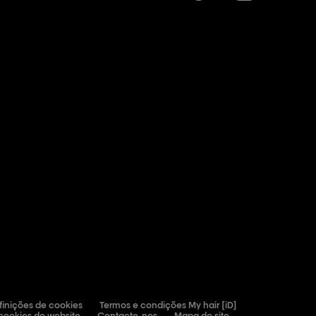
finições de cookies
Termos e condições My hair [iD]
 cookies do website
Contacte-nos
Mapa do site