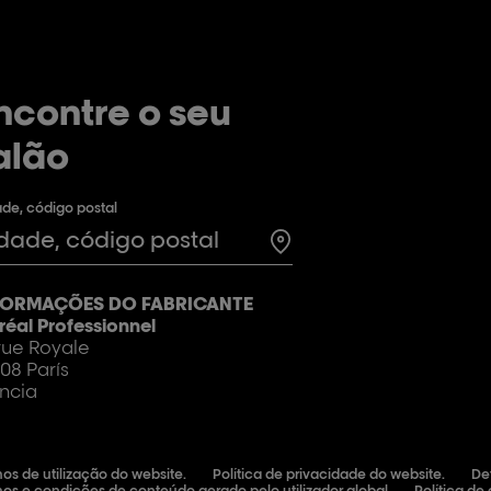
ncontre o seu
alão
de, código postal
Test
FORMAÇÕES DO FABRICANTE
réal Professionnel
 rue Royale
08 París
ncia
os de utilização do website.
Política de privacidade do website.
De
os e condições de conteúdo gerado pelo utilizador global
Política de