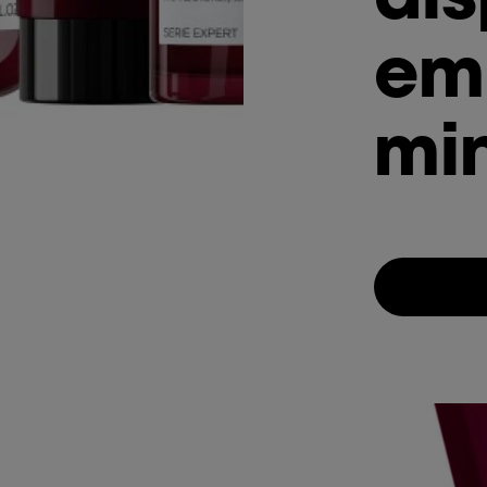
em
min