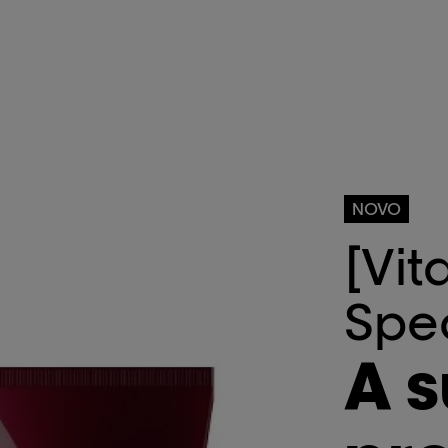
NOVO
[Vit
Spe
A s