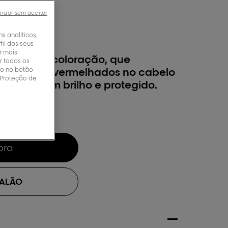
nuar sem aceitar
ns analíticos,
il dos seus
r mais
belo com coloração, que
r todos os
ndo no botão
quentes ou avermelhados no cabelo
 Proteção de
m look com brilho e protegido.
ora
SALÃO