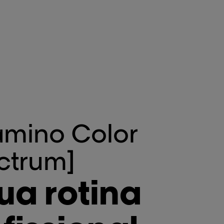
amino Color
ctrum]
ua rotina