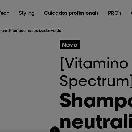
Tech
Styling
Cuidados profissionais
PRO's
trum Shampoo neutralizador verde
Novo
[Vitamino
Spectrum
Shamp
neutral