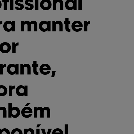
fissional
ra manter
or
rante,
ora
mbém
ponível