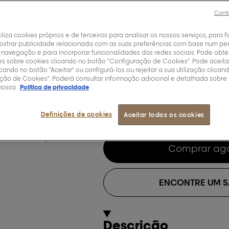
verde
Conti
tiliza cookies próprios e de terceiros para analisar os nossos serviços, para fi
ostrar publicidade relacionada com as suas preferências com base num perf
 navegação e para incorporar funcionalidades das redes sociais. Pode obte
Shampoo verde para ca
s sobre cookies clicando no botão "Configuração de Cookies". Pode aceita
icando no botão "Aceitar" ou configurá-los ou rejeitar a sua utilização clica
neutraliza os reflexos 
ção de Cookies". Poderá consultar informação adicional e detalhada sobre
castanho escuro, para u
nossa
Política de privacidade
300 ml
Definições de cookies
Aceitar todos os cookies
Comprar ag
ENCONTRE UM 
Descrição