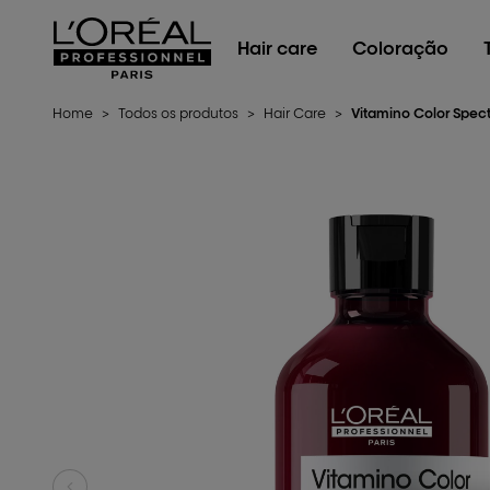
L'Oréal Professionnel Paris
Hair care
Coloração
Home
>
Todos os produtos
>
Hair Care
>
Vitamino Color Spec