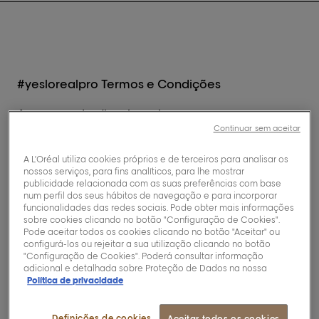
#yeslorealpro Termos e Condições
Ao responder #yeslorealpro ou carregar
conteúdo para a nossa galeria de imagens,
Continuar sem aceitar
concorda com o seguinte: Concede à L’Oréal
Professionnel e às suas afiliadas e/ou entidades
A L'Oréal utiliza cookies próprios e de terceiros para analisar os
nossos serviços, para fins analíticos, para lhe mostrar
relacionadas (coletivamente “L’Oréal
publicidade relacionada com as suas preferências com base
Professionnel”) um perpétuos, irrevogável,
num perfil dos seus hábitos de navegação e para incorporar
royalty-free, não exclusivos, direito transferível
funcionalidades das redes sociais. Pode obter mais informações
sobre cookies clicando no botão "Configuração de Cookies".
de utilizar os seus vídeo(s), foto(s) e/ou outro
Pode aceitar todos os cookies clicando no botão "Aceitar" ou
conteúdo publicado no Instagram, Facebook,
configurá-los ou rejeitar a sua utilização clicando no botão
Twitter ou Google+, juntamente com a sua rede
"Configuração de Cookies". Poderá consultar informação
adicional e detalhada sobre Proteção de Dados na nossa
social, nome de utilizador das redes sociais,
Política de privacidade
imagem de perfil, legenda e informações de
localização que possa ter incluído no seu
conteúdo (“Conteúdo do Utilizador”) que
Definições de cookies