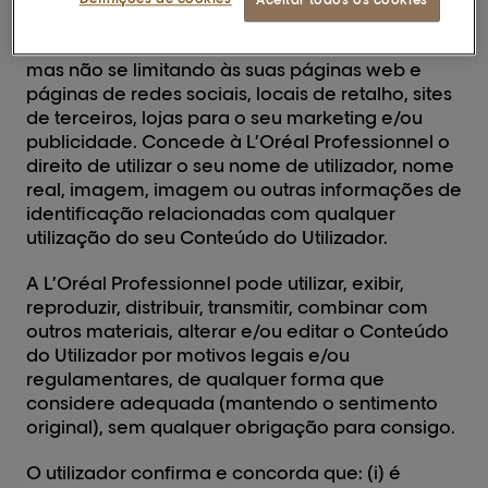
Aceitar todos os cookies
marcou com qualquer uma das Hashtag(s)
(definidas abaixo) em qualquer meio, incluindo,
mas não se limitando às suas páginas web e
páginas de redes sociais, locais de retalho, sites
de terceiros, lojas para o seu marketing e/ou
publicidade. Concede à L’Oréal Professionnel o
direito de utilizar o seu nome de utilizador, nome
real, imagem, imagem ou outras informações de
identificação relacionadas com qualquer
utilização do seu Conteúdo do Utilizador.
A L’Oréal Professionnel pode utilizar, exibir,
reproduzir, distribuir, transmitir, combinar com
outros materiais, alterar e/ou editar o Conteúdo
do Utilizador por motivos legais e/ou
regulamentares, de qualquer forma que
considere adequada (mantendo o sentimento
original), sem qualquer obrigação para consigo.
O utilizador confirma e concorda que: (i) é