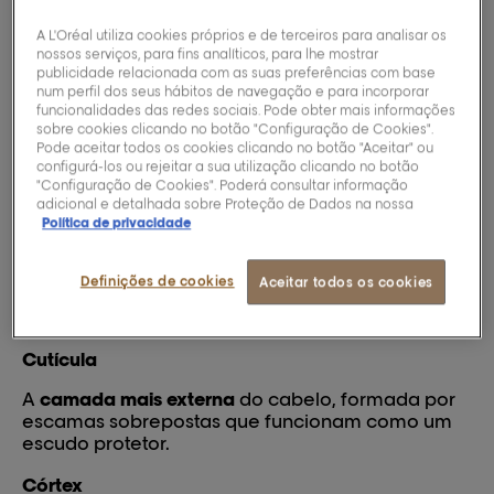
Conceitos básicos da
A L'Oréal utiliza cookies próprios e de terceiros para analisar os
secagem
nossos serviços, para fins analíticos, para lhe mostrar
publicidade relacionada com as suas preferências com base
num perfil dos seus hábitos de navegação e para incorporar
funcionalidades das redes sociais. Pode obter mais informações
Será que o secador danifica o cabelo? E o que
sobre cookies clicando no botão "Configuração de Cookies".
acontece exatamente quando secamos o
Pode aceitar todos os cookies clicando no botão "Aceitar" ou
cabelo?
Ao aplicar ar (normalmente quente) a
configurá-los ou rejeitar a sua utilização clicando no botão
diferentes velocidades e temperaturas,
"Configuração de Cookies". Poderá consultar informação
adicional e detalhada sobre Proteção de Dados na nossa
conseguimos remover a humidade do cabelo
Política de privacidade
molhado. Mas
que efeitos tem isto sobre a saúde
do seu cabelo?
Para compreender melhor como
este processo influencia os fios, analisemos
Definições de cookies
Aceitar todos os cookies
primeiro a
estrutura do cabelo
para aprender
como secar o cabelo
sem o danificar.
Cutícula
A
camada mais externa
do cabelo, formada por
escamas sobrepostas que funcionam como um
escudo protetor.
Córtex