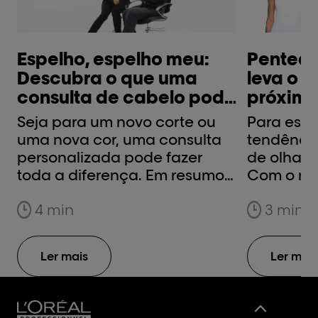
Pentead
Espelho, espelho meu:
leva o t
Descubra o que uma
próximo 
consulta de cabelo pode
fazer por si.
Para esta
Seja para um novo corte ou
tendência
uma nova cor, uma consulta
de olhar 
personalizada pode fazer
Com o nos
toda a diferença. Em resumo,
especiali
obter um diagnóstico capilar
3 min
4 min
opções m
adequado é um processo que
próxima 
acontece entre si e o seu
as melhore
cabeleireiro, durante o qual
Ler mais
Ler mais
para que 
discutem as mudanças que
penteados
pretende fazer no seu cabelo.
acabamen
Saiba como abordar a
profission
consulta e como confiar no