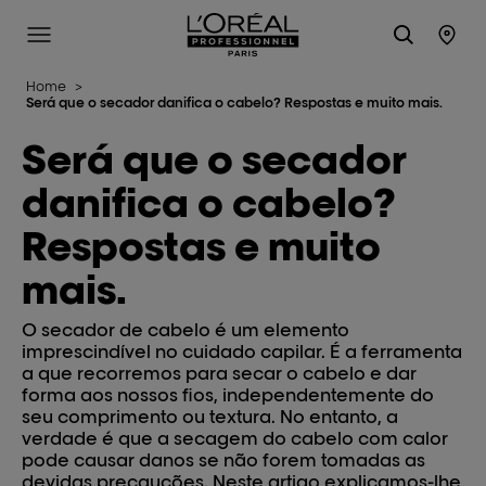
L'Oréal Professionnel Paris
Site Menu
Stor
Home
>
Será que o secador danifica o cabelo? Respostas e muito mais.
Será que o secador
danifica o cabelo?
Respostas e muito
mais.
O secador de cabelo é um elemento
imprescindível no cuidado capilar. É a ferramenta
a que recorremos para secar o cabelo e dar
forma aos nossos fios, independentemente do
seu comprimento ou textura. No entanto, a
verdade é que a secagem do cabelo com calor
pode causar danos se não forem tomadas as
devidas precauções. Neste artigo explicamos-lhe